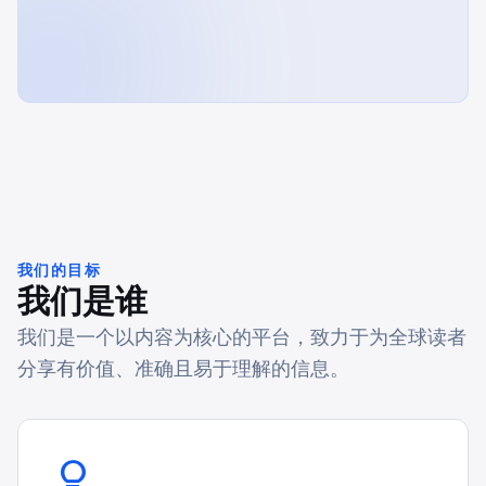
我们的目标
我们是谁
我们是一个以内容为核心的平台，致力于为全球读者
分享有价值、准确且易于理解的信息。
lightbulb