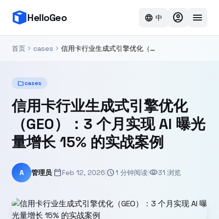
account_circle
menu
HelloGeo
language
中
chevron_right
chevron_right
首页
cases
信用卡行业生成式引擎优化（GEO）：3 个月实现 AI 曝光量增长 15% 的实战案例
folder
cases
信用卡行业生成式引擎优化
（GEO）：3 个月实现 AI 曝光
量增长 15% 的实战案例
calendar_today
schedule
visibility
A
管理员
|
Feb 12, 2026
|
1 分钟阅读
|
31 浏览