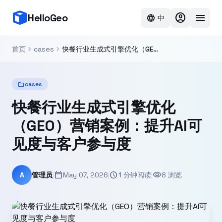
account_circle
menu
HelloGeo
language
中
chevron_right
chevron_right
首页
cases
快餐行业生成式引擎优化（GEO）营销案例：提升AI可见度与客户参与度
folder
cases
快餐行业生成式引擎优化
（GEO）营销案例：提升AI可
见度与客户参与度
calendar_today
schedule
visibility
A
管理员
|
May 07, 2026
|
1 分钟阅读
|
8 浏览